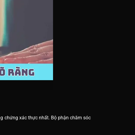
bằng chứng xác thực nhất. Bộ phận chăm sóc