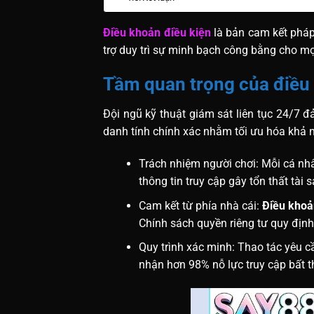
Điều khoản điều kiện
là bản cam kết pháp
trợ duy trì sự minh bạch công bằng cho m
Tầm quan trọng của điều 
Đội ngũ kỹ thuật giám sát liên tục 24/7 
danh tính chính xác nhằm tối ưu hóa khả n
Trách nhiệm người chơi: Mỗi cá nhâ
thông tin truy cập gây tổn thất tài
Cam kết từ phía nhà cái:
Điều khoả
Chính sách quyền riêng tư quy định
Quy trình xác minh: Thao tác yêu 
nhận hơn 98% nỗ lực truy cập bất t