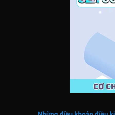
Những điều khoản điều ki