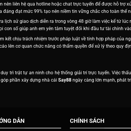
 nên liên hệ qua hotline hoặc chat trực tuyến để được hỗ trợ x
ỏa đáng đạt mức 99% tạo nên niềm tin vững chắc cho toàn thể 
tra lịch sử giao dịch diễn ra trong vòng 48 giờ làm việc kể từ l
 con số giúp anh em yên tâm tuyệt đối khi đầu tư tài chính và
m kết chịu trách nhiệm trước pháp luật về tính hợp pháp của ngu
o cáo lên cơ quan chức năng có thẩm quyền để xử lý theo quy đị
uy trì trật tự an ninh cho hệ thống giải trí trực tuyến. Việc thấ
, góp phần xây dựng nhà cái
Say88
ngày càng lớn mạnh, phát t
ỚNG DẪN
CHÍNH SÁCH