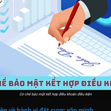
Cơ chế bảo mật kết hợp điều khoản điều kiện
ện về hành vi đặt cược văn minh