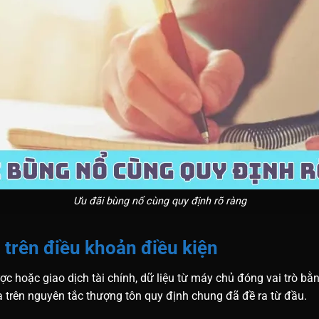
Ưu đãi bùng nổ cùng quy định rõ ràng
 trên điều khoản điều kiện
ợc hoặc giao dịch tài chính, dữ liệu từ máy chủ đóng vai trò 
 trên nguyên tắc thượng tôn quy định chung đã đề ra từ đầu.