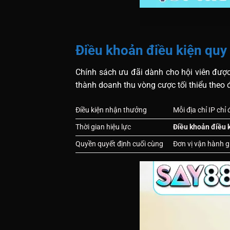
Điều khoản điều kiện quy
Chính sách ưu đãi dành cho hội viên được t
thành doanh thu vòng cược tối thiểu theo đ
Điều kiện nhận thưởng
Mỗi địa chỉ IP ch
Thời gian hiệu lực
Điều khoản điều 
Quyền quyết định cuối cùng
Đơn vị vận hành g