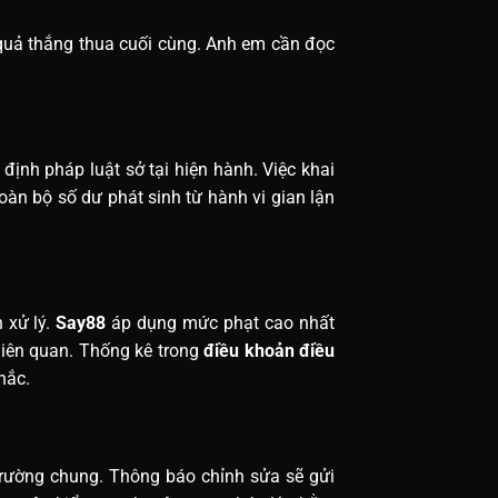
 quả thắng thua cuối cùng. Anh em cần đọc
định pháp luật sở tại hiện hành. Việc khai
oàn bộ số dư phát sinh từ hành vi gian lận
 xử lý.
Say88
áp dụng mức phạt cao nhất
liên quan. Thống kê trong
điều khoản điều
hắc.
 trường chung. Thông báo chỉnh sửa sẽ gửi