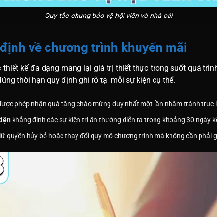
Quy tắc chung bảo vệ hội viên và nhà cái
 định về chương trình khuyến mãi
hiết kế đa dạng mang lại giá trị thiết thực trong suốt quá trì
úng thời hạn quy định ghi rõ tại mỗi sự kiện cụ thể.
ỉ được phép nhận quà tặng chào mừng duy nhất một lần nhằm tránh trục 
kiện
khẳng định các sự kiện tri ân thường diễn ra trong khoảng 30 ngày kể
iữ quyền hủy bỏ hoặc thay đổi quy mô chương trình mà không cần phải giải