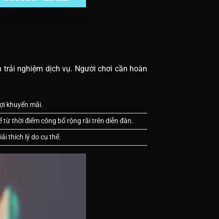
nh trải nghiệm dịch vụ. Người chơi cần hoàn
lợi khuyến mãi.
 từ thời điểm công bố rộng rãi trên diễn đàn.
 thích lý do cụ thể.