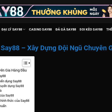
ĐẠI LÝ SAY88
CASINO SAY88
ĐÁ GÀ SAY88
SOI KÈO SAY88
THỂ
 Say88 – Xây Dựng Đội Ngũ Chuyên G
yên Gia Hàng Đầu
Say88
uyển dụng Say88
 tuyển dụng Say88
eb
g của Say88
chính thức của Say88
chuẩn