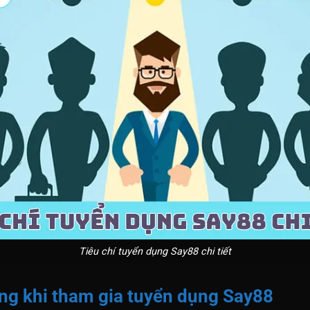
Tiêu chí tuyển dụng Say88 chi tiết
ng khi tham gia tuyển dụng Say88