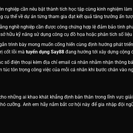
yên nghiệp cần nêu bật thành tích học tập cùng kinh nghiệm làm 
 cụ thể về dự án từng tham gia đạt kết quả tăng trưởng ấn tư
 bằng nghề nghiệp cần được công chứng hợp lệ đảm bảo tính phá
sở hữu kỹ năng sử dụng công cụ đồ họa hoặc phân tích số liệu
gắn trình bày mong muốn cống hiến cùng định hướng phát triển 
rị cốt lõi mà
tuyển dụng Say88
đang hướng tới xây dựng cộng 
 xác số điện thoại kèm địa chỉ email cá nhân nhằm nhận thông bá
 túc tôn trọng công việc của mỗi cá nhân khi bước chân vào n
o những ai khao khát khẳng định bản thân trong lĩnh vực giải t
khó cưỡng. Anh em hãy nắm bắt cơ hội này để gia nhập đội ngũ 