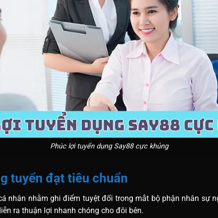
Phúc lợi tuyển dụng Say88 cực khủng
g tuyển đạt tiêu chuẩn
 cá nhân nhằm ghi điểm tuyệt đối trong mắt bộ phận nhân sự ng
iễn ra thuận lợi nhanh chóng cho đôi bên.