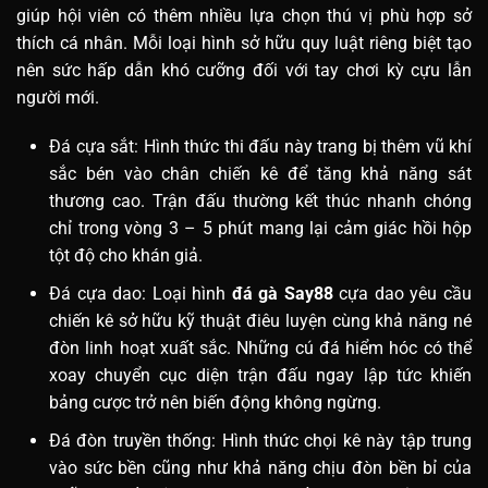
giúp hội viên có thêm nhiều lựa chọn thú vị phù hợp sở
thích cá nhân. Mỗi loại hình sở hữu quy luật riêng biệt tạo
nên sức hấp dẫn khó cưỡng đối với tay chơi kỳ cựu lẫn
người mới.
Đá cựa sắt: Hình thức thi đấu này trang bị thêm vũ khí
sắc bén vào chân chiến kê để tăng khả năng sát
thương cao. Trận đấu thường kết thúc nhanh chóng
chỉ trong vòng 3 – 5 phút mang lại cảm giác hồi hộp
tột độ cho khán giả.
Đá cựa dao: Loại hình
đá gà Say88
cựa dao yêu cầu
chiến kê sở hữu kỹ thuật điêu luyện cùng khả năng né
đòn linh hoạt xuất sắc. Những cú đá hiểm hóc có thể
xoay chuyển cục diện trận đấu ngay lập tức khiến
bảng cược trở nên biến động không ngừng.
Đá đòn truyền thống: Hình thức chọi kê này tập trung
vào sức bền cũng như khả năng chịu đòn bền bỉ của