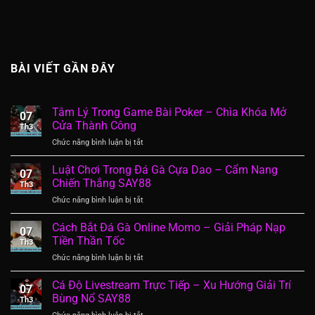
BÀI VIẾT GẦN ĐÂY
Tâm Lý Trong Game Bài Poker – Chìa Khóa Mở
07
Cửa Thành Công
Th3
ở
Chức năng bình luận bị tắt
Tâm
Lý
Luật Chơi Trong Đá Gà Cựa Dao – Cẩm Nang
07
Trong
Chiến Thắng SAY88
Th3
Game
ở
Chức năng bình luận bị tắt
Bài
Luật
Poker
Chơi
Cách Bắt Đá Gà Online Momo – Giải Pháp Nạp
–
07
Trong
Chìa
Tiền Thần Tốc
Th3
Đá
Khóa
ở
Chức năng bình luận bị tắt
Gà
Mở
Cách
Cựa
Cửa
Bắt
Cá Độ Livestream Trực Tiếp – Xu Hướng Giải Trí
Dao
Thành
07
Đá
–
Bùng Nổ SAY88
Công
Th3
Gà
Cẩm
ở