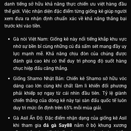
danh tiếng sở hữu khả năng thực chiến ưu việt hàng đầu
thế giới. Việc nhận diện đặc điểm từng giống kê giúp người
xem đưa ra nhận định chuẩn xác về khả năng thắng bại
trước khi vào tiền.
Gà nòi Việt Nam: Giống kê này nổi tiếng khắp khu vực
nhờ sự bền bỉ cùng những cú đá sấm sét mang đầy uy
lực mạnh mẽ. Khả năng chịu đòn của chúng được
đánh giá cao khi có thể duy trì phong độ suốt hàng
chục hiệp đấu căng thẳng.
Giống Shamo Nhật Bản: Chiến kê Shamo sở hữu vóc
dáng cao lớn cùng khí chất lầm lì khiến đối phương
phải khiếp sợ ngay từ cái nhìn đầu tiên. Tỷ lệ giành
chiến thắng của dòng kê này tại sàn đấu quốc tế luôn
duy trì mức ổn định trên 65% mỗi mùa giải.
Gà Asil Ấn Độ: Đặc điểm nhận dạng của giống kê Asil
khi tham gia
đá gà Say88
nằm ở bộ khung xương