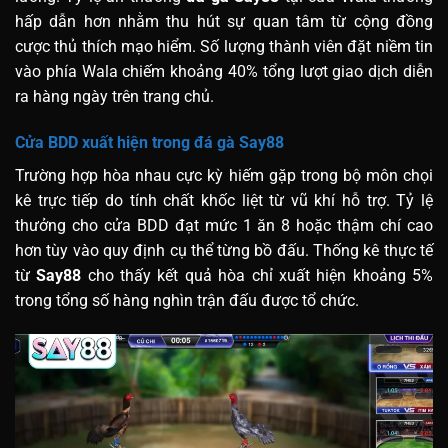
hấp dẫn hơn nhằm thu hút sự quan tâm từ cộng đồng
cược thủ thích mạo hiểm. Số lượng thành viên đặt niềm tin
vào phía Wala chiếm khoảng 40% tổng lượt giao dịch diễn
ra hàng ngày trên trang chủ.
Cửa BDD xuất hiện trong đá gà Say88
Trường hợp hòa nhau cực kỳ hiếm gặp trong bộ môn chọi
kê trực tiếp do tính chất khốc liệt từ vũ khí hỗ trợ. Tỷ lệ
thưởng cho cửa BDD đạt mức 1 ăn 8 hoặc thậm chí cao
hơn tùy vào quy định cụ thể từng bồ đấu. Thống kê thực tế
từ
Say88
cho thấy kết quả hòa chỉ xuất hiện khoảng 5%
trong tổng số hàng nghìn trận đấu được tổ chức.