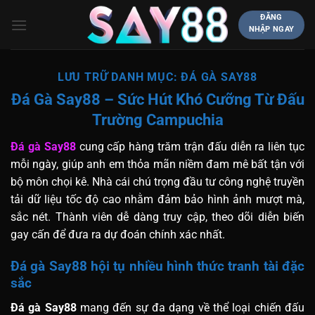
Bỏ
ĐĂNG
qua
NHẬP NGAY
nội
dung
LƯU TRỮ DANH MỤC:
ĐÁ GÀ SAY88
Đá Gà Say88 – Sức Hút Khó Cưỡng Từ Đấu
Trường Campuchia
Đá gà Say88
cung cấp hàng trăm trận đấu diễn ra liên tục
mỗi ngày, giúp anh em thỏa mãn niềm đam mê bất tận với
bộ môn chọi kê. Nhà cái chú trọng đầu tư công nghệ truyền
tải dữ liệu tốc độ cao nhằm đảm bảo hình ảnh mượt mà,
sắc nét. Thành viên dễ dàng truy cập, theo dõi diễn biến
gay cấn để đưa ra dự đoán chính xác nhất.
Đá gà Say88 hội tụ nhiều hình thức tranh tài đặc
sắc
Đá gà Say88
mang đến sự đa dạng về thể loại chiến đấu