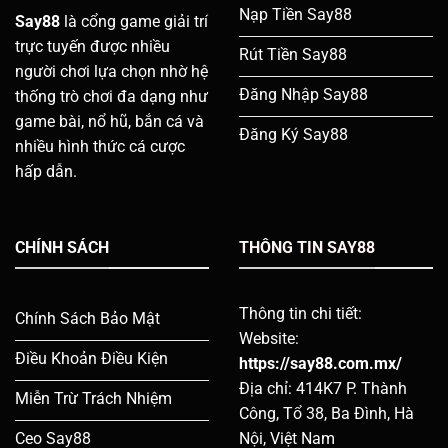
Nạp Tiền Say88
Say88
là cổng game giải trí
trực tuyến được nhiều
Rút Tiền Say88
người chơi lựa chọn nhờ hệ
Đăng Nhập Say88
thống trò chơi đa dạng như
game bài, nổ hũ, bắn cá và
Đăng Ký Say88
nhiều hình thức cá cược
hấp dẫn.
CHÍNH SÁCH
THÔNG TIN SAY88
Thông tin chi tiết:
Chính Sách Bảo Mật
Website:
Điều Khoản Điều Kiện
https://say88.com.mx/
Địa chỉ: 414K7 P. Thành
Miễn Trừ Trách Nhiệm
Công, Tổ 38, Ba Đình, Hà
Ceo Say88
Nội, Việt Nam