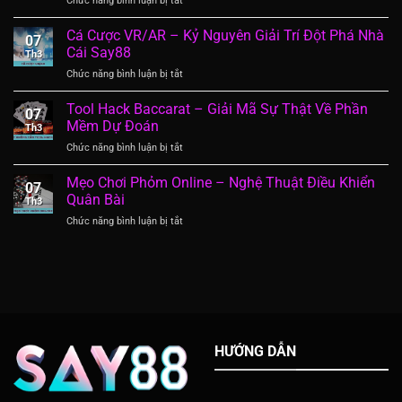
Chức năng bình luận bị tắt
Online
Nang
Cá
Momo
Chiến
Độ
Cá Cược VR/AR – Kỷ Nguyên Giải Trí Đột Phá Nhà
–
Thắng
07
Livestream
Giải
Cái Say88
SAY88
Th3
Trực
Pháp
ở
Chức năng bình luận bị tắt
Tiếp
Nạp
Cá
–
Tiền
Cược
Tool Hack Baccarat – Giải Mã Sự Thật Về Phần
Xu
Thần
07
VR/AR
Hướng
Mềm Dự Đoán
Tốc
Th3
–
Giải
ở
Chức năng bình luận bị tắt
Kỷ
Trí
Tool
Nguyên
Bùng
Hack
Mẹo Chơi Phỏm Online – Nghệ Thuật Điều Khiển
Giải
Nổ
07
Baccarat
Trí
Quân Bài
SAY88
Th3
–
Đột
ở
Chức năng bình luận bị tắt
Giải
Phá
Mẹo
Mã
Nhà
Chơi
Sự
Cái
Phỏm
Thật
Say88
Online
Về
–
Phần
Nghệ
Mềm
Thuật
Dự
Điều
Đoán
HƯỚNG DẪN
Khiển
Quân
Bài