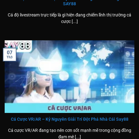
SAY88
Cá độ livestream trực tiếp là gì hiện đang chiếm lĩnh thị trường cá
cược [...]
07
Th3
Cá Cược VR/AR – Kỷ Nguyên Giải Trí Đột Phá Nhà Cái Say88
Cá cược VR/AR đang tạo nên cơn sốt mạnh mẽ trong cộng đồng
đam mê [...]