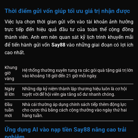
Thời điểm gửi vốn giúp tối ưu giá trị nhận được
Việc lựa chọn thời gian gửi vốn vào tài khoản ảnh hưởng
trực tiếp đến hiệu quả đầu tư của toàn thể cộng đồng
thành viên. Anh em nên quan sát kỹ lịch trình khuyến mãi
để tiến hành gửi vốn
Say88
vào những giai đoạn có lợi ích
cao nhất.
Khung
Hệ thống thường xuyên tung ra các gói quà tặng giá trị lớn
giờ
vào khoảng 18 giờ đến 21 giờ mỗi ngày.
vàng
Ngày
Những dịp kỷ niệm thành lập thương hiệu luôn là cơ hội
lễ lớn
tuyệt vời để hội viên gia tăng số dư nhanh chóng.
Đầu
Nhà cái thường áp dụng chính sách tiếp thêm động lực
tuần
cho cược thủ bằng cách cộng thưởng vào ngày thứ hai
mới
hàng tuần.
Ứng dụng AI vào nạp tiền Say88 nâng cao trải
nghiệm