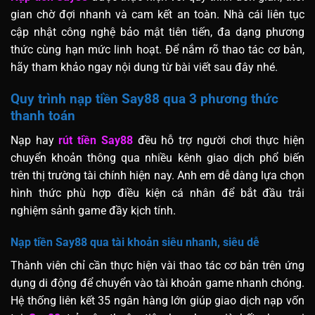
gian chờ đợi nhanh và cam kết an toàn. Nhà cái liên tục
cập nhật công nghệ bảo mật tiên tiến, đa dạng phương
thức cùng hạn mức linh hoạt. Để nắm rõ thao tác cơ bản,
hãy tham khảo ngay nội dung từ bài viết sau đây nhé.
Quy trình nạp tiền Say88 qua 3 phương thức
thanh toán
Nạp hay
rút tiền Say88
đều hỗ trợ người chơi thực hiện
chuyển khoản thông qua nhiều kênh giao dịch phổ biến
trên thị trường tài chính hiện nay. Anh em dễ dàng lựa chọn
hình thức phù hợp điều kiện cá nhân để bắt đầu trải
nghiệm sảnh game đầy kịch tính.
Nạp tiền Say88 qua tài khoản siêu nhanh, siêu dễ
Thành viên chỉ cần thực hiện vài thao tác cơ bản trên ứng
dụng di động để chuyển vào tài khoản game nhanh chóng.
Hệ thống liên kết 35 ngân hàng lớn giúp giao dịch nạp vốn