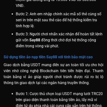
VNĐ.
Bước 2: Anh em nhập chính xác mã số thẻ cùng số
seri in trên mặt sau thẻ cào để hệ thống kiểm tra
tính hợp lệ.
Bước 3: Người chơi nhấn xác nhận để hoàn tất lệnh
gửi vốn
Say88
đồng thời chờ đợi hệ thống cộng
điểm trong vòng vài phút.
Sử dụng tiền ảo nạp tiền Say88 với tính bảo mật cao
Giao dịch bằng USDT mang đến sự an toàn tối ưu cho hội
viên nhờ công nghệ Blockchain tiên tiến hiện đại. Thanh
toán bằng ví ảo giúp người chơi tránh được rủi ro bị lộ
thông tin giao dịch tại các ngân hàng truyền thống.
Bước 1: Cược thủ chọn loại USDT mạng lưới TRC20
trên giao diện thanh toán bằng tiền ảo, lấy mã ví
điện tử do phía nhà cái cung cấp sẵn trên hệ thống.