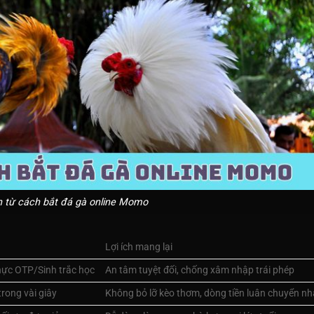
ch từ cách bắt đá gà online Momo
Lợi ích mang lại
hực OTP/Sinh trắc học
An tâm tuyệt đối, chống xâm nhập trái phép
trong vài giây
Không bỏ lỡ kèo thơm, dòng tiền luân chuyển n