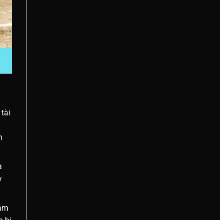
 tài
n
a
y
nắm