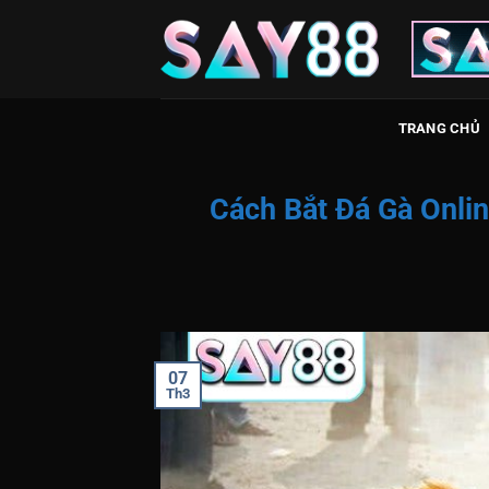
Bỏ
qua
nội
dung
TRANG CHỦ
Cách Bắt Đá Gà Onli
07
Th3