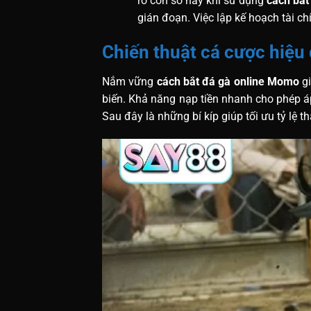
rõ con số này khi sử dụng
cách bắt
gián đoạn. Việc lập kế hoạch tài chí
Chiến thuật cá cược hiệu
Nắm vững
cách bắt đá gà online Momo
gi
biến. Khả năng nạp tiền nhanh cho phép áp
Sau đây là những bí kíp giúp tối ưu tỷ lệ t