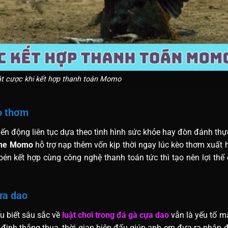
ật cược khi kết hợp thanh toán Momo
o thơm
iến động liên tục dựa theo tình hình sức khỏe hay đòn đánh thự
line Momo
hỗ trợ nạp thêm vốn kịp thời ngay lúc kèo thơm xuất 
bén kết hợp cùng công nghệ thanh toán tức thì tạo nên lợi thế
ựa dao
ểu biết sâu sắc về
luật chơi trong đá gà cựa dao
vẫn là yếu tố 
n định thắng thua, thời gian hiệp đấu giúp anh em đưa ra nhận 