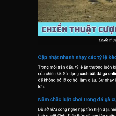
Chiến thu
Cập nhật nhanh nhạy các tỷ lệ kè
Trong mỗi trận đấu, tỷ lệ ăn thưởng luôn b
của chiến kê. Sử dụng
cách bắt đá gà on
để không bỏ lỡ cơ hội làm giàu. Sự nhạy 
lớn.
Nắm chắc luật chơi trong đá gà c
Dù sở hữu công nghệ nạp tiền hiện đại, hi
tính quyết định. Kiến thức về quy tắc phâ