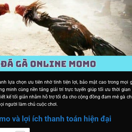
nh lựa chọn ưu tiên nhờ tính tiện lợi, bảo mật cao trong mọi 
ông minh cùng nền tảng giải trí trực tuyến giúp tối ưu thời gian
hiết kế tối giản nhằm hỗ trợ tối đa cho cộng đồng đam mê gà ch
mọi người làm chủ cuộc chơi.
o và lợi ích thanh toán hiện đại