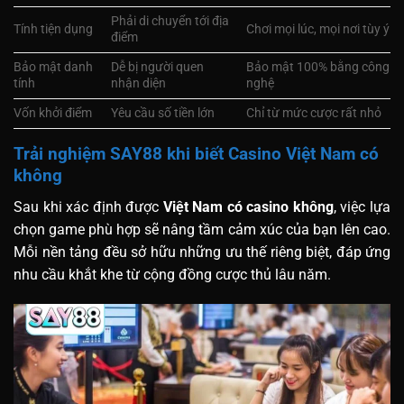
Phải di chuyển tới địa
Tính tiện dụng
Chơi mọi lúc, mọi nơi tùy ý
điểm
Bảo mật danh
Dễ bị người quen
Bảo mật 100% bằng công
tính
nhận diện
nghệ
Vốn khởi điểm
Yêu cầu số tiền lớn
Chỉ từ mức cược rất nhỏ
Trải nghiệm SAY88 khi biết Casino Việt Nam có
không
Sau khi xác định được
Việt Nam có casino không
, việc lựa
chọn game phù hợp sẽ nâng tầm cảm xúc của bạn lên cao.
Mỗi nền tảng đều sở hữu những ưu thế riêng biệt, đáp ứng
nhu cầu khắt khe từ cộng đồng cược thủ lâu năm.