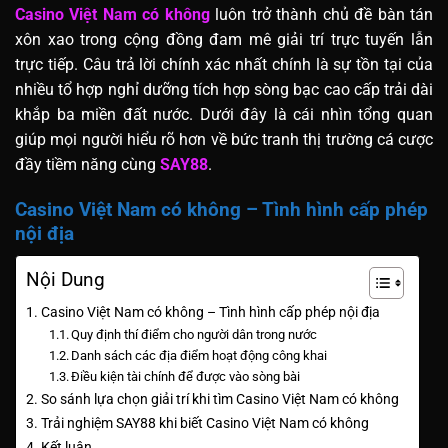
Casino Việt Nam có không
luôn trở thành chủ đề bàn tán
xôn xao trong cộng đồng đam mê giải trí trực tuyến lẫn
trực tiếp. Câu trả lời chính xác nhất chính là sự tồn tại của
nhiều tổ hợp nghỉ dưỡng tích hợp sòng bạc cao cấp trải dài
khắp ba miền đất nước. Dưới đây là cái nhìn tổng quan
giúp mọi người hiểu rõ hơn về bức tranh thị trường cá cược
đầy tiềm năng cùng
SAY88
.
Casino Việt Nam có không – Tình hình cấp phép
nội địa
Nội Dung
Casino Việt Nam có không – Tình hình cấp phép nội địa
Quy định thí điểm cho người dân trong nước
Danh sách các địa điểm hoạt động công khai
Điều kiện tài chính để được vào sòng bài
So sánh lựa chọn giải trí khi tìm Casino Việt Nam có không
Trải nghiệm SAY88 khi biết Casino Việt Nam có không
Kết luận