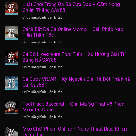
Lý
Luật Chơi Trong Đá Gà Cựa Dao – Cẩm Nang
07
Trong
Chiến Thắng SAY88
Th3
Game
ở
Chức năng bình luận bị tắt
Bài
Luật
Poker
Chơi
Cách Bắt Đá Gà Online Momo – Giải Pháp Nạp
–
07
Trong
Chìa
Tiền Thần Tốc
Th3
Đá
Khóa
ở
Chức năng bình luận bị tắt
Gà
Mở
Cách
Cựa
Cửa
Bắt
Cá Độ Livestream Trực Tiếp – Xu Hướng Giải Trí
Dao
Thành
07
Đá
–
Bùng Nổ SAY88
Công
Th3
Gà
Cẩm
ở
Chức năng bình luận bị tắt
Online
Nang
Cá
Momo
Chiến
Độ
Cá Cược VR/AR – Kỷ Nguyên Giải Trí Đột Phá Nhà
–
Thắng
07
Livestream
Giải
Cái Say88
SAY88
Th3
Trực
Pháp
ở
Chức năng bình luận bị tắt
Tiếp
Nạp
Cá
–
Tiền
Cược
Tool Hack Baccarat – Giải Mã Sự Thật Về Phần
Xu
Thần
07
VR/AR
Hướng
Mềm Dự Đoán
Tốc
Th3
–
Giải
ở
Chức năng bình luận bị tắt
Kỷ
Trí
Tool
Nguyên
Bùng
Hack
Mẹo Chơi Phỏm Online – Nghệ Thuật Điều Khiển
Giải
Nổ
07
Baccarat
Trí
Quân Bài
SAY88
Th3