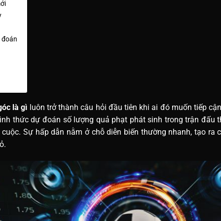
ới
y
ự đoán
óc là gì
luôn trở thành câu hỏi đầu tiên khi ai đó muốn tiếp cận
ình thức dự đoán số lượng quả phạt phát sinh trong trận đấu 
g cuộc. Sự hấp dẫn nằm ở chỗ diễn biến thường nhanh, tạo ra
ỏ.