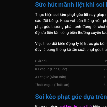
Sức hút mãnh liệt khi soi
Thực hiện
soi kèo phạt góc tối nay
giúp n
các đội bóng. Khác với bàn thắng vốn p
phạt góc thường phản ánh đúng lối chơi 
độ, ưu tiên tấn công biên thường xuyên tạo 
Việc theo dõi biến động tỷ lệ trước giờ b
đây là bảng thống kê tần suất phạt góc tr
Giải đấu
Số
K-League (Hàn Quốc)
9
J-League (Nhật Bản)
1
Thai League (Thái Lan)
8
Soi kèo phạt góc dựa trên
Phương pháp
soi kèo từ cao thủ
hiệu quả