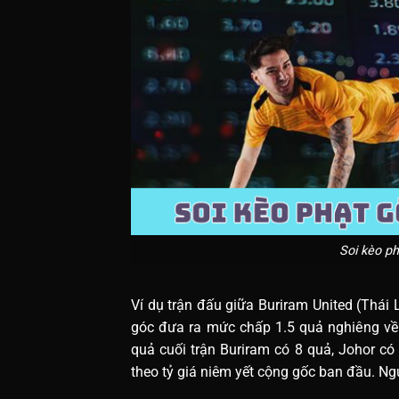
Soi kèo ph
Ví dụ trận đấu giữa Buriram United (Thái
góc đưa ra mức chấp 1.5 quả nghiêng về 
quả cuối trận Buriram có 8 quả, Johor có
theo tỷ giá niêm yết cộng gốc ban đầu. Ngư