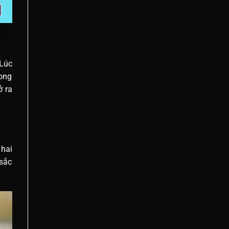
 Lúc
rong
ở ra
 hai
 sắc