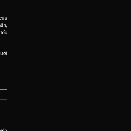
 của
hần,
 tốc
Dưới
uyện