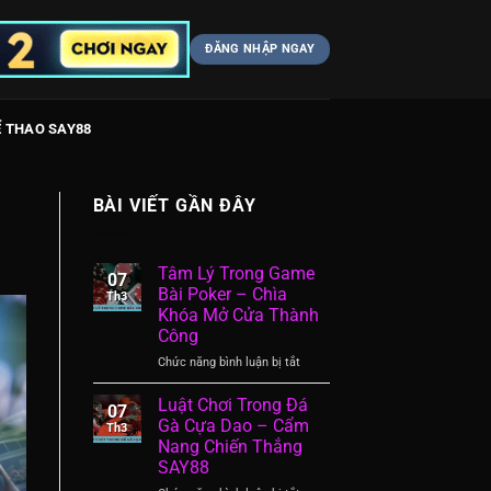
ĐĂNG NHẬP NGAY
 THAO SAY88
BÀI VIẾT GẦN ĐÂY
Tâm Lý Trong Game
07
Bài Poker – Chìa
Th3
Khóa Mở Cửa Thành
Công
ở
Chức năng bình luận bị tắt
Tâm
Lý
Luật Chơi Trong Đá
07
Trong
Gà Cựa Dao – Cẩm
Th3
Game
Nang Chiến Thắng
Bài
SAY88
Poker