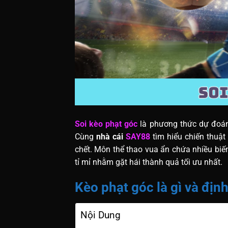
Soi kèo phạt góc
là phương thức dự đoán
Cùng
nhà cái
SAY88
tìm hiểu chiến thuật
chết. Môn thể thao vua ẩn chứa nhiều biế
tỉ mỉ nhằm gặt hái thành quả tối ưu nhất.
Kèo phạt góc là gì và địn
Nội Dung