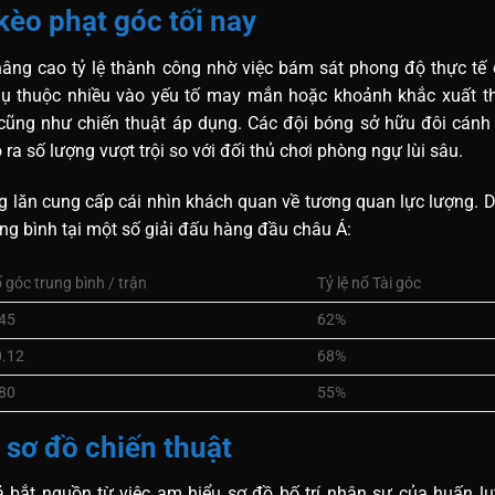
 kèo phạt góc tối nay
âng cao tỷ lệ thành công nhờ việc bám sát phong độ thực tế
hụ thuộc nhiều vào yếu tố may mắn hoặc khoảnh khắc xuất t
cũng như chiến thuật áp dụng. Các đội bóng sở hữu đôi cánh
ra số lượng vượt trội so với đối thủ chơi phòng ngự lùi sâu.
óng lăn cung cấp cái nhìn khách quan về tương quan lực lượng. 
ung bình tại một số giải đấu hàng đầu châu Á:
 góc trung bình / trận
Tỷ lệ nổ Tài góc
.45
62%
0.12
68%
.80
55%
 sơ đồ chiến thuật
 bắt nguồn từ việc am hiểu sơ đồ bố trí nhân sự của huấn l