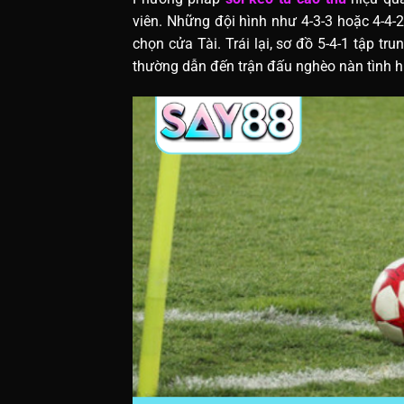
viên. Những đội hình như 4-3-3 hoặc 4-4-2
chọn cửa Tài. Trái lại, sơ đồ 5-4-1 tập t
thường dẫn đến trận đấu nghèo nàn tình h