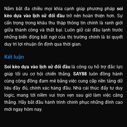
Nắm bắt đa chiều mọi khía cạnh giúp phương pháp
soi
kèo dựa vào lịch sử đối đầu
trở nên hoàn thiện hơn. Sự
cẩn trọng trong khâu thu thập thông tin chính là ranh giới
giữa thành công và thất bại. Luôn giữ cái đầu lạnh trước
những biến động bất ngờ của thị trường chính là bí quyết
duy trì lợi nhuận ổn định qua thời gian.
Kết luận
Soi kèo dựa vào lịch sử đối đầu
là công cụ hỗ trợ đắc lực
giúp tối ưu cơ hội chiến thắng.
SAY88
luôn đồng hành
cùng cộng đồng đam mê bằng việc cung cấp nền tảng dữ
liệu đầy đủ, chính xác hàng đầu. Nhà cái thúc đẩy tư duy
logic, mang tới niềm vui trọn vẹn sau giờ làm việc căng
thẳng. Hãy bắt đầu hành trình chinh phục những đỉnh cao
mới ngay hôm nay.