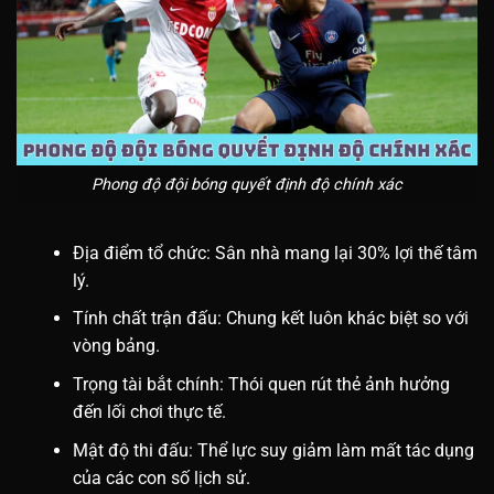
Phong độ đội bóng quyết định độ chính xác
Địa điểm tổ chức: Sân nhà mang lại 30% lợi thế tâm
lý.
Tính chất trận đấu: Chung kết luôn khác biệt so với
vòng bảng.
Trọng tài bắt chính: Thói quen rút thẻ ảnh hưởng
đến lối chơi thực tế.
Mật độ thi đấu: Thể lực suy giảm làm mất tác dụng
của các con số lịch sử.