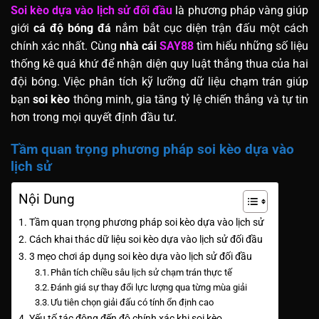
Soi kèo dựa vào lịch sử đối đầu
là phương pháp vàng giúp
giới
cá độ bóng đá
nắm bắt cục diện trận đấu một cách
chính xác nhất. Cùng
nhà cái
SAY88
tìm hiểu những số liệu
thống kê quá khứ để nhận diện quy luật thắng thua của hai
đội bóng. Việc phân tích kỹ lưỡng dữ liệu chạm trán giúp
bạn
soi kèo
thông minh, gia tăng tỷ lệ chiến thắng và tự tin
hơn trong mọi quyết định đầu tư.
Tầm quan trọng phương pháp soi kèo dựa vào
lịch sử
Nội Dung
Tầm quan trọng phương pháp soi kèo dựa vào lịch sử
Cách khai thác dữ liệu soi kèo dựa vào lịch sử đối đầu
3 mẹo chơi áp dụng soi kèo dựa vào lịch sử đối đầu
Phân tích chiều sâu lịch sử chạm trán thực tế
Đánh giá sự thay đổi lực lượng qua từng mùa giải
Ưu tiên chọn giải đấu có tính ổn định cao
Yếu tố tác động đến độ chính xác khi soi kèo