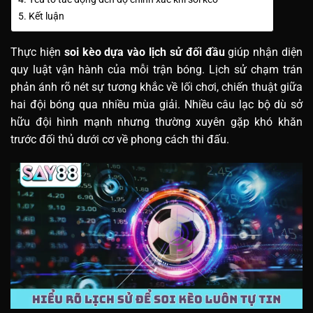
Kết luận
Thực hiện
soi kèo dựa vào lịch sử đối đầu
giúp nhận diện
quy luật vận hành của mỗi trận bóng. Lịch sử chạm trán
phản ánh rõ nét sự tương khắc về lối chơi, chiến thuật giữa
hai đội bóng qua nhiều mùa giải. Nhiều câu lạc bộ dù sở
hữu đội hình mạnh nhưng thường xuyên gặp khó khăn
trước đối thủ dưới cơ về phong cách thi đấu.