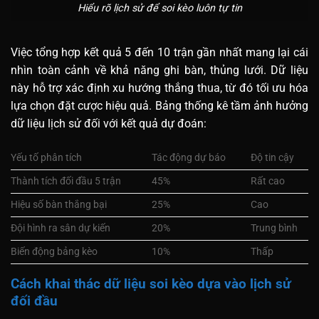
Hiểu rõ lịch sử để soi kèo luôn tự tin
Việc tổng hợp kết quả 5 đến 10 trận gần nhất mang lại cái
nhìn toàn cảnh về khả năng ghi bàn, thủng lưới. Dữ liệu
này hỗ trợ xác định xu hướng thắng thua, từ đó tối ưu hóa
lựa chọn đặt cược hiệu quả. Bảng thống kê tầm ảnh hưởng
dữ liệu lịch sử đối với kết quả dự đoán:
Yếu tố phân tích
Tác động dự báo
Độ tin cậy
Thành tích đối đầu 5 trận
45%
Rất cao
Hiệu số bàn thắng bại
25%
Cao
Đội hình ra sân dự kiến
20%
Trung bình
Biến động bảng kèo
10%
Thấp
Cách khai thác dữ liệu soi kèo dựa vào lịch sử
đối đầu