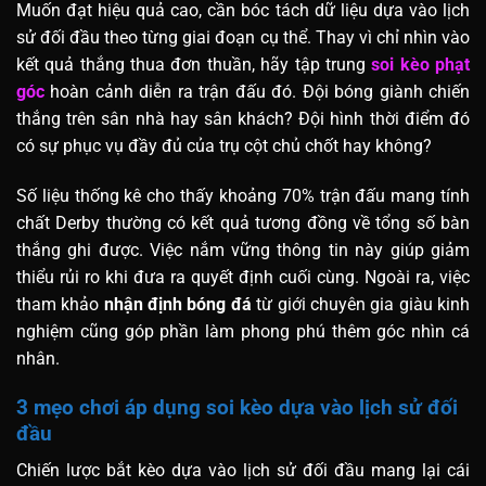
Muốn đạt hiệu quả cao, cần bóc tách dữ liệu dựa vào lịch
sử đối đầu theo từng giai đoạn cụ thể. Thay vì chỉ nhìn vào
kết quả thắng thua đơn thuần, hãy tập trung
soi kèo phạt
góc
hoàn cảnh diễn ra trận đấu đó. Đội bóng giành chiến
thắng trên sân nhà hay sân khách? Đội hình thời điểm đó
có sự phục vụ đầy đủ của trụ cột chủ chốt hay không?
Số liệu thống kê cho thấy khoảng 70% trận đấu mang tính
chất Derby thường có kết quả tương đồng về tổng số bàn
thắng ghi được. Việc nắm vững thông tin này giúp giảm
thiểu rủi ro khi đưa ra quyết định cuối cùng. Ngoài ra, việc
tham khảo
nhận định bóng đá
từ giới chuyên gia giàu kinh
nghiệm cũng góp phần làm phong phú thêm góc nhìn cá
nhân.
3 mẹo chơi áp dụng soi kèo dựa vào lịch sử đối
đầu
Chiến lược bắt kèo dựa vào lịch sử đối đầu mang lại cái